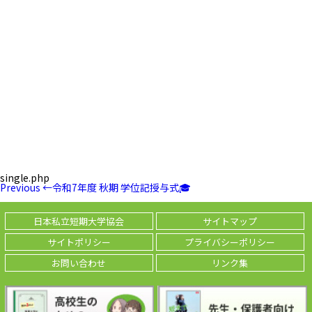
single.php
投
Previous
Previous
←
令和7年度 秋期 学位記授与式🎓
稿
Post
ナ
ビ
日本私立短期大学協会
サイトマップ
ゲ
ー
サイトポリシー
プライバシーポリシー
シ
ョ
お問い合わせ
リンク集
ン