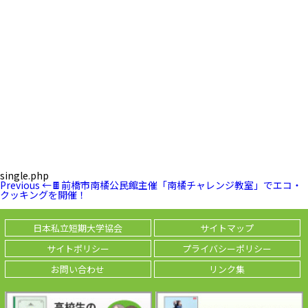
single.php
投
Previous
Previous
←
🍫前橋市南橘公民館主催「南橘チャレンジ教室」でエコ・
稿
Post
クッキングを開催！
ナ
ビ
ゲ
日本私立短期大学協会
サイトマップ
ー
シ
サイトポリシー
プライバシーポリシー
ョ
ン
お問い合わせ
リンク集