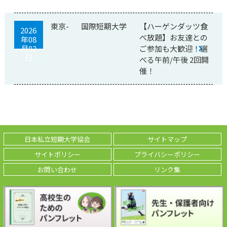
東京-
国際短期大学
【ハーゲンダッツ食
2026
べ放題】お友達との
年08
月02
ご参加も大歓迎！選
日
べる午前/午後 2回開
催！
日本私立短期大学協会
サイトマップ
サイトポリシー
プライバシーポリシー
お問い合わせ
リンク集