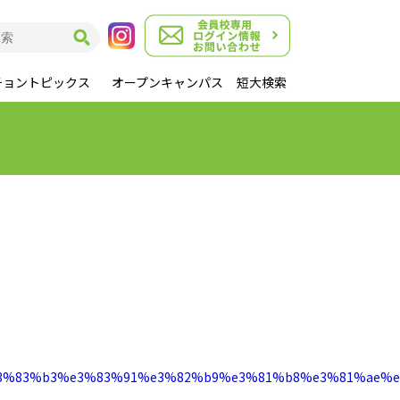
チョントピックス
オープンキャンパス
短大検索
a3%e3%83%b3%e3%83%91%e3%82%b9%e3%81%b8%e3%81%a