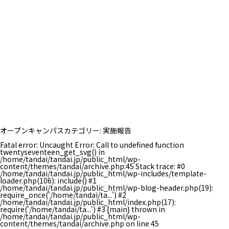
オープンキャンパスカテゴリー:
実施報告
Fatal error
: Uncaught Error: Call to undefined function
twentyseventeen_get_svg() in
/home/tandai/tandai.jp/public_html/wp-
content/themes/tandai/archive.php:45 Stack trace: #0
/home/tandai/tandai.jp/public_html/wp-includes/template-
loader.php(106): include() #1
/home/tandai/tandai.jp/public_html/wp-blog-header.php(19):
require_once('/home/tandai/ta...') #2
/home/tandai/tandai.jp/public_html/index.php(17):
require('/home/tandai/ta...') #3 {main} thrown in
/home/tandai/tandai.jp/public_html/wp-
content/themes/tandai/archive.php
on line
45