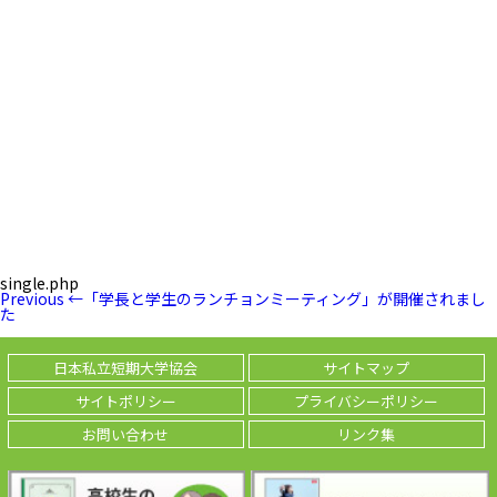
single.php
投
Previous
Previous
←
「学長と学生のランチョンミーティング」が開催されまし
稿
Post
た
ナ
ビ
ゲ
日本私立短期大学協会
サイトマップ
ー
シ
サイトポリシー
プライバシーポリシー
ョ
ン
お問い合わせ
リンク集