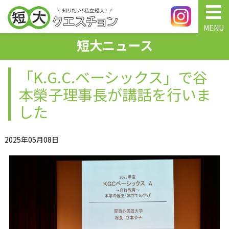
MENU
短大ニュース
「K.G.C.ベーシックス」で谷
本榮子理事長が講話を行いま
した
2025年05月08日