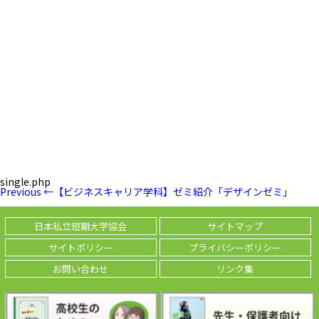
single.php
投
Previous
Previous
←
【ビジネスキャリア学科】ゼミ紹介「デザインゼミ」
稿
Post
ナ
ビ
日本私立短期大学協会
サイトマップ
ゲ
ー
サイトポリシー
プライバシーポリシー
シ
ョ
お問い合わせ
リンク集
ン