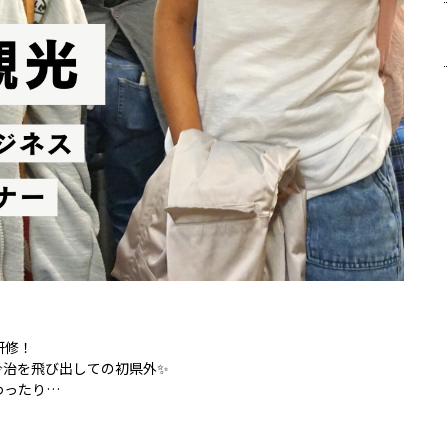
】
研修！
今治を飛び出しての初県外✨
わったり…