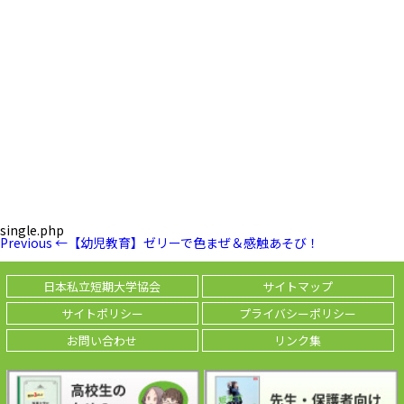
single.php
投
Previous
Previous
←
【幼児教育】ゼリーで色まぜ＆感触あそび！
稿
Post
ナ
ビ
日本私立短期大学協会
サイトマップ
ゲ
ー
サイトポリシー
プライバシーポリシー
シ
ョ
お問い合わせ
リンク集
ン