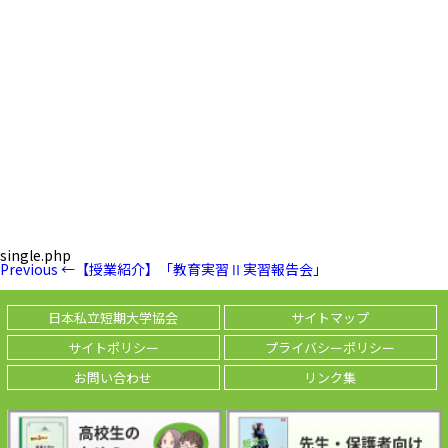
single.php
投
Previous
Previous
←
【授業紹介】「教育実習Ⅱ実習報告会」
稿
Post
ナ
ビ
日本私立短期大学協会
サイトマップ
ゲ
ー
サイトポリシー
プライバシーポリシー
シ
ョ
お問い合わせ
リンク集
ン