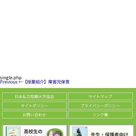
single.php
投
Previous
Previous
←
【授業紹介】障害児保育
稿
Post
ナ
ビ
日本私立短期大学協会
サイトマップ
ゲ
ー
サイトポリシー
プライバシーポリシー
シ
ョ
お問い合わせ
リンク集
ン