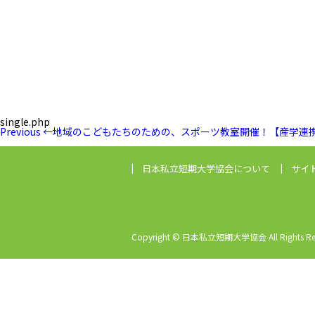
single.php
投
Previous
Previous
←
地域のこどもたちのための、スポーツ教室開催！【産学連
稿
Post
ナ
ビ
日本私立短期大学協会
について
サイ
ゲ
ー
シ
ョ
ン
Copyright © 日本私立短期大学協会 All Rights Res