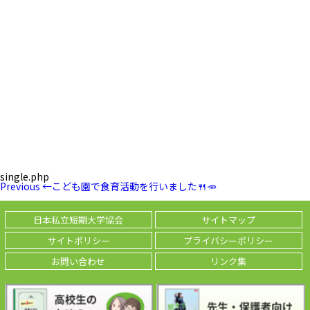
single.php
投
Previous
Previous
←
こども園で食育活動を行いました🍴🥕
稿
Post
ナ
ビ
日本私立短期大学協会
サイトマップ
ゲ
ー
サイトポリシー
プライバシーポリシー
シ
ョ
お問い合わせ
リンク集
ン