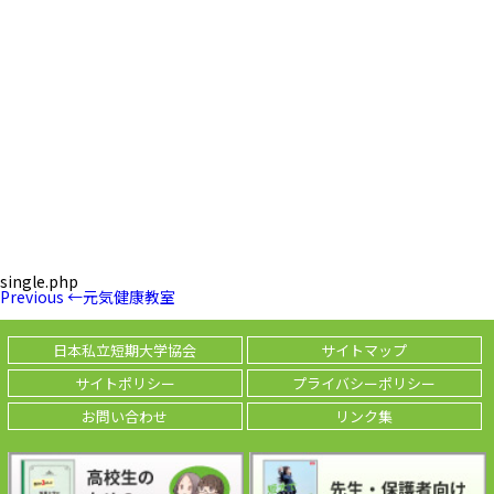
single.php
投
Previous
Previous
←
元気健康教室
稿
Post
ナ
ビ
日本私立短期大学協会
サイトマップ
ゲ
ー
サイトポリシー
プライバシーポリシー
シ
ョ
お問い合わせ
リンク集
ン