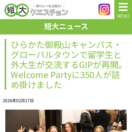
MENU
短大ニュース
ひらかた御殿山キャンパス・
グローバルタウンで留学生と
外大生が交流するGIPが再開。
Welcome Partyに350人が詰
め掛けました
2026年02月17日