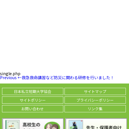
single.php
投
Previous
Previous
←
救急救命講習など防災に関わる研修を行いました！
稿
Post
ナ
ビ
日本私立短期大学協会
サイトマップ
ゲ
ー
サイトポリシー
プライバシーポリシー
シ
ョ
お問い合わせ
リンク集
ン