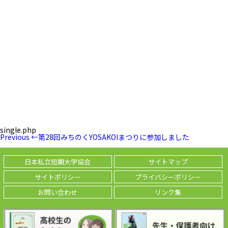
single.php
投
Previous
Previous
←
第28回みちのくYOSAKOIまつりに参加しました
稿
Post
ナ
ビ
日本私立短期大学協会
サイトマップ
ゲ
ー
サイトポリシー
プライバシーポリシー
シ
ョ
お問い合わせ
リンク集
ン