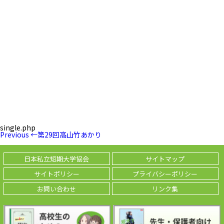
single.php
投
Previous
Previous
←
第29回高山竹あかり
稿
Post
ナ
ビ
日本私立短期大学協会
サイトマップ
ゲ
ー
サイトポリシー
プライバシーポリシー
シ
ョ
お問い合わせ
リンク集
ン