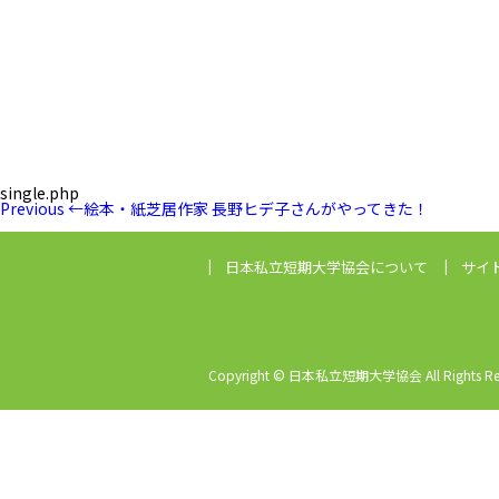
single.php
投
Previous
Previous
←
絵本・紙芝居作家 長野ヒデ子さんがやってきた！
稿
Post
ナ
ビ
日本私立短期大学協会
について
サイ
ゲ
ー
シ
ョ
ン
Copyright © 日本私立短期大学協会 All Rights Res