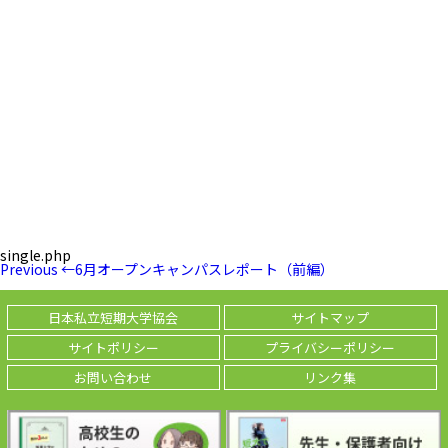
single.php
投
Previous
Previous
←
6月オープンキャンパスレポート（前編）
稿
Post
ナ
ビ
日本私立短期大学協会
サイトマップ
ゲ
ー
サイトポリシー
プライバシーポリシー
シ
ョ
お問い合わせ
リンク集
ン