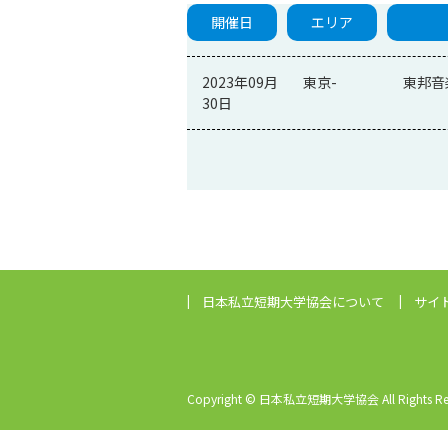
開催日
エリア
2023年09月
東京-
東邦音
30日
日本私立短期大学協会
について
サイ
Copyright © 日本私立短期大学協会 All Rights Res