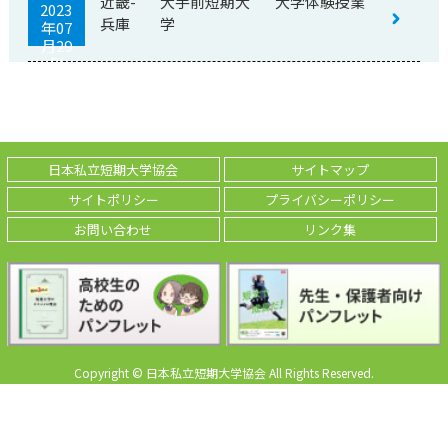
近畿-
大手前短期大
大学体験授業
2023
兵庫
学
年07
月29
日
日本私立短期大学協会
サイトマップ
サイトポリシー
プライバシーポリシー
お問い合わせ
リンク集
Copyright © 日本私立短期大学協会 All Rights Reserved.