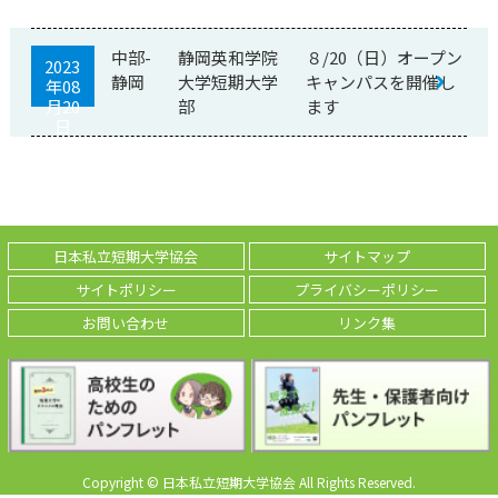
中部-
静岡英和学院
８/20（日）オープン
2023
静岡
大学短期大学
キャンパスを開催し
年08
月20
部
ます
日
日本私立短期大学協会
サイトマップ
サイトポリシー
プライバシーポリシー
お問い合わせ
リンク集
Copyright © 日本私立短期大学協会 All Rights Reserved.