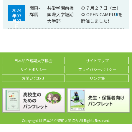
関東-
共愛学園前橋
🌻７月２７日（土）
2024
群馬
国際大学短期
🌻 OPEN CAMPUSを
年07
月27
大学部
開催しました❗
日
日本私立短期大学協会
サイトマップ
サイトポリシー
プライバシーポリシー
お問い合わせ
リンク集
Copyright © 日本私立短期大学協会 All Rights Reserved.