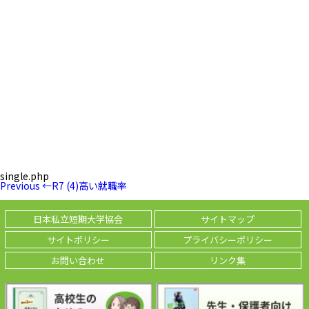
single.php
投
Previous
Previous
←
R7 (4)高い就職率
稿
Post
ナ
ビ
日本私立短期大学協会
サイトマップ
ゲ
ー
サイトポリシー
プライバシーポリシー
シ
ョ
お問い合わせ
リンク集
ン