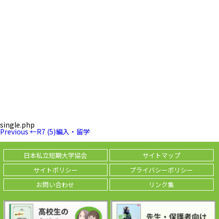
single.php
投
Previous
Previous
←
R7 (5)編入・留学
稿
Post
ナ
ビ
日本私立短期大学協会
サイトマップ
ゲ
ー
サイトポリシー
プライバシーポリシー
シ
ョ
お問い合わせ
リンク集
ン