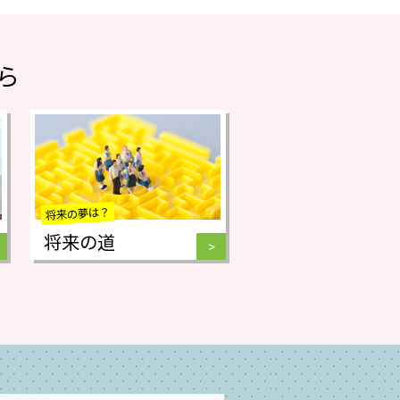
ら
将来の夢は？
将来の道
>