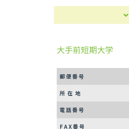
大手前短期大学
郵 便 番 号
所 在 地
電 話 番 号
F A X 番 号