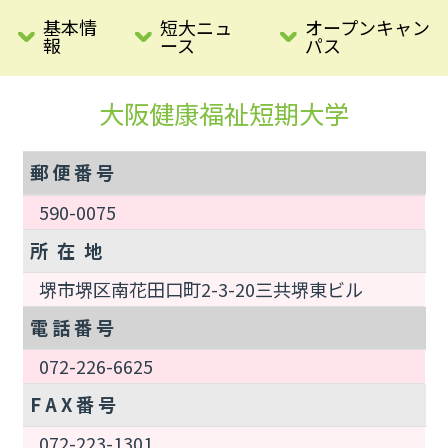
基本情
短大ニュ
オープンキャン
報
ース
パス
大阪健康福祉短期大学
郵 便 番 号
590-0075
所 在 地
堺市堺区南花田口町2-3-20三共堺東ビル
電 話 番 号
072-226-6625
F A X 番 号
072-223-1301