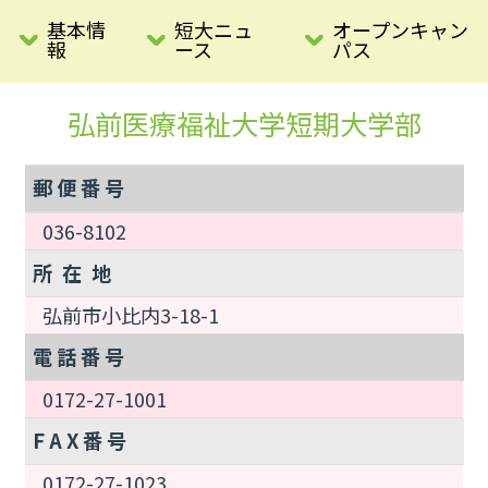
基本情
短大ニュ
オープンキャン
報
ース
パス
弘前医療福祉大学短期大学部
郵 便 番 号
036-8102
所 在 地
弘前市小比内3-18-1
電 話 番 号
0172-27-1001
F A X 番 号
0172-27-1023