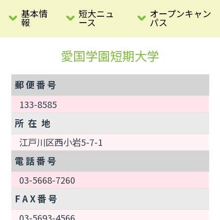
基本情
短大ニュ
オープンキャン
報
ース
パス
愛国学園短期大学
郵 便 番 号
133-8585
所 在 地
江戸川区西小岩5-7-1
電 話 番 号
03-5668-7260
F A X 番 号
03-5693-4566