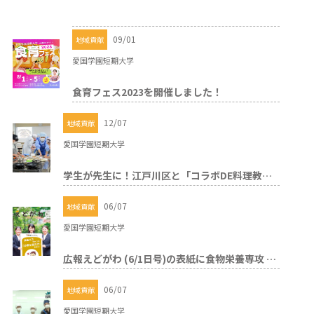
09/01
地域貢献
愛国学園短期大学
食育フェス2023を開催しました！
12/07
地域貢献
愛国学園短期大学
学生が先生に！江戸川区と「コラボDE料理教室」開催!!
06/07
地域貢献
愛国学園短期大学
広報えどがわ (6/1日号)の表紙に食物栄養専攻 の2年生！
06/07
地域貢献
愛国学園短期大学