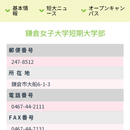
基本情
短大ニュ
オープンキャン
報
ース
パス
鎌倉女子大学短期大学部
郵 便 番 号
247-8512
所 在 地
鎌倉市大船6-1-3
電 話 番 号
0467-44-2111
F A X 番 号
0467-44-7131