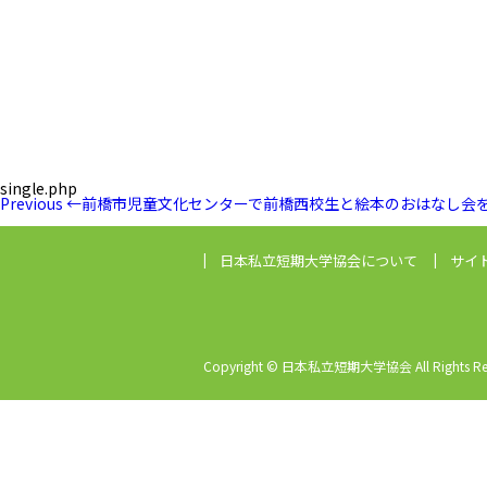
single.php
投
Previous
Previous
←
前橋市児童文化センターで前橋西校生と絵本のおはなし会を
稿
Post
ナ
ビ
日本私立短期大学協会
について
サイ
ゲ
ー
シ
ョ
ン
Copyright © 日本私立短期大学協会 All Rights Res