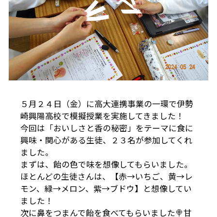
５月２４日（金）に高大連携事業の一環で伊勢
崎興陽高校で模擬授業を実施してきました！
今回は「おいしさと香の秘密」をテーマに食に
興味・関心がある生徒、２３名が参加してくれ
ました。
まずは、飴の色で味を想像してもらいました。
ほとんどの生徒さんは、【赤→いちご、黄→レ
モン、緑→メロン、紫→ブドウ】と想像してい
ました！
次に鼻をつまんで飴を食べてもらいました🍭甘