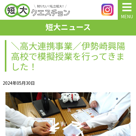
MENU
短大ニュース
＼高大連携事業／伊勢崎興陽
高校で模擬授業を行ってきま
した！
2024年05月30日